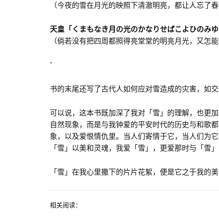
（今夜的雪在月光的映照下清澈明亮，都让人忘了春
天皇「くまもなき月の光のかなりせばこよひのみゆ
（倘若没有把四周都照得亮堂堂的明亮月光，又怎能
*
书的末尾还写了古代人如何应对雪造成的灾害，如交
可以说，这本书既加深了我对「雪」的理解，也更加
自然现象，而是与我钟爱的平安时代的历史与和歌都
象，以及爱恨情仇里。当人们寄情于它，当人们为它
「雪」以美和灵魂，我爱「雪」，更爱那时与「雪」
「雪」在我心里撒下的片片花絮，便是它之于我的美
相关阅读：