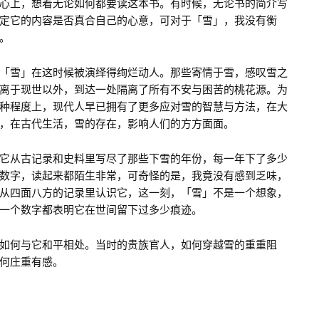
心上，想着无论如何都要读这本书。有时候，无论书的简介写
定它的内容是否真合自己的心意，可对于「雪」，我没有衡
。
「雪」在这时候被演绎得绚烂动人。那些寄情于雪，感叹雪之
离于现世以外，到达一处隔离了所有不安与困苦的桃花源。为
种程度上，现代人早已拥有了更多应对雪的智慧与方法，在大
，在古代生活，雪的存在，影响人们的方方面面。
它从古记录和史料里写尽了那些下雪的年份，每一年下了多少
数字，读起来都陌生非常，可奇怪的是，我竟没有感到乏味，
从四面八方的记录里认识它，这一刻，「雪」不是一个想象，
一个数字都表明它在世间留下过多少痕迹。
如何与它和平相处。当时的贵族官人，如何穿越雪的重重阻
何庄重有感。