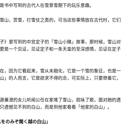
是书中写到的古代人在雪景雪期下的玩乐意趣。
雪山，赏雪，打雪仗之类的，可当这些事情放在古代时，它们
子》里写到的中宫定子的「雪山小赌」故事，那时候，雪山对
更是一个见证，见证定子和一条天皇的至深感情，见证在定子
在，因为它看起来，雪从未融化，它是一个雪的象征，也是一
山」的人而言，它是欲求不得的念，可实际上，只要想着它，
源兼澄的女儿听闻公任在家堆了雪山，就咏了歌，面对她的遗
只遗憾见不到的白山，而是到他家看看「他家的白山」。
名をのみぞ聞く越の白山」