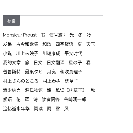
章
归
档
标签
Monsieur Proust
书
信号旗K
光
冬
冷
发呆
古今和歌集
和歌
四字絮语
夏
天气
小说
川上未映子
川端康成
平安时代
我的文章
旅
日文
日文翻译
星の子
春
普鲁斯特
最果タヒ
月亮
朝吹真理子
村上さんのところ
村上春树
枕草子
清少纳言
源氏物语
甜
私读《枕草子》
秋
絮语
花
蓝
诗
读者问答
谷崎润一郎
追忆逝水年华
阅读
雨
雪
风