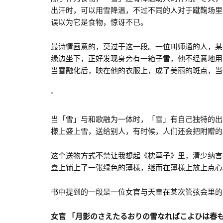
出汗时，可以用雪降温，不过不同的人对于蹴鞠场里
误以为它是食物，惊讶不已。
最诗情画意的，莫过于这一段。一位叫师通的人，某
缘边坐下，正好发现身旁有一箱子雪，他不经意地用
当雪融化后，映在他的衣服上，成了美丽的斑点，当
*
当「雪」与和歌融为一体时，「雪」有自己独特的出
様上盛上雪，送给别人，有时候，人们还会把附赠的
这个送物方式不禁让我想起《枕草子》里，清少纳言
盒上铺上了一张绿色的薄様，继而在薄様上放上点心
书中提到的一段是一位女官与天皇在某次管弦会里的
女官 「月影のさえたるおりの雪なればこよひは春