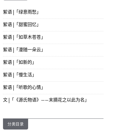
絮语 |「绿意雨愁」
絮语 |「甜蜜回忆」
絮语 |「如草木苍苍」
絮语 |「漫随一朵云」
絮语 |「如新的」
絮语 |「慢生活」
絮语 |「听歌的心情」
文 |「《源氏物语》——末摘花之以此为名」
分类目录