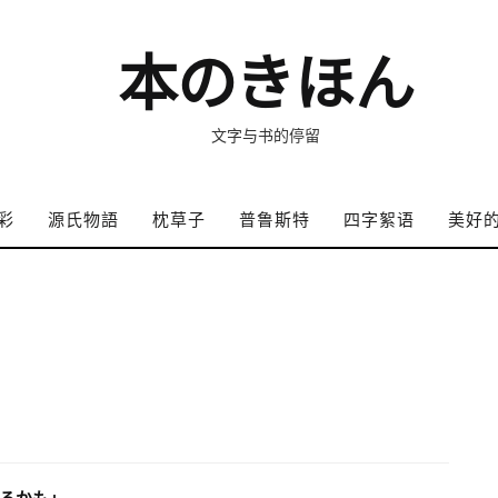
本のきほん
文字与书的停留
彩
源氏物語
枕草子
普鲁斯特
四字絮语
美好