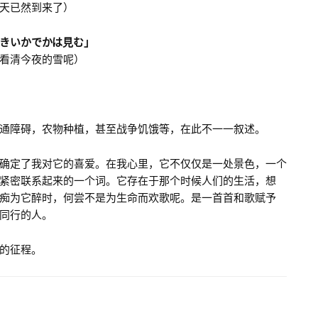
天已然到来了）
きいかでかは見む」
看清今夜的雪呢）
通障碍，农物种植，甚至战争饥饿等，在此不一一叙述。
确定了我对它的喜爱。在我心里，它不仅仅是一处景色，一个
紧密联系起来的一个词。它存在于那个时候人们的生活，想
痴为它醉时，何尝不是为生命而欢歌呢。是一首首和歌赋予
同行的人。
的征程。