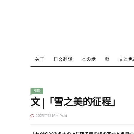
关于
日文翻译
本の話
藍
文と色
阅读
文 |「雪之美的征程」
2025年7月6日
Yuki