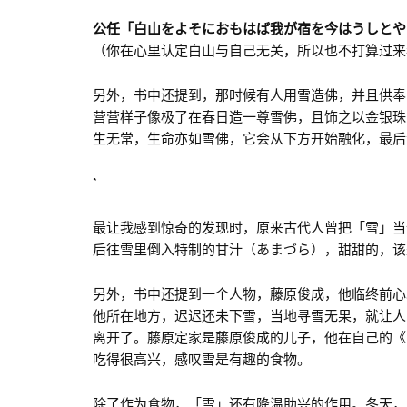
公任「白山をよそにおもはば我が宿を今はうしとや
（你在心里认定白山与自己无关，所以也不打算过来
另外，书中还提到，那时候有人用雪造佛，并且供奉
营营样子像极了在春日造一尊雪佛，且饰之以金银珠
生无常，生命亦如雪佛，它会从下方开始融化，最后
*
最让我感到惊奇的发现时，原来古代人曾把「雪」当
后往雪里倒入特制的甘汁（あまづら），甜甜的，该
另外，书中还提到一个人物，藤原俊成，他临终前心
他所在地方，迟迟还未下雪，当地寻雪无果，就让人
离开了。藤原定家是藤原俊成的儿子，他在自己的《
吃得很高兴，感叹雪是有趣的食物。
除了作为食物，「雪」还有降温助兴的作用。冬天，