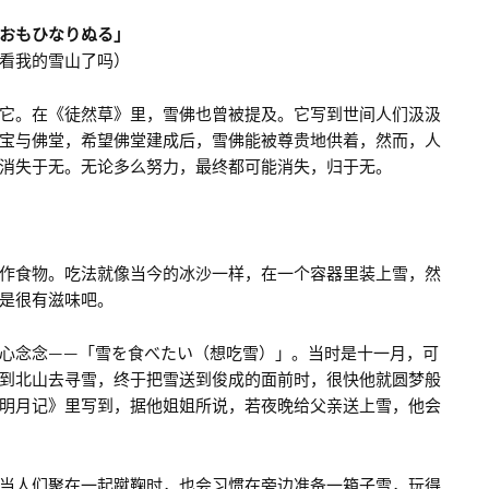
おもひなりぬる」
看我的雪山了吗）
它。在《徒然草》里，雪佛也曾被提及。它写到世间人们汲汲
宝与佛堂，希望佛堂建成后，雪佛能被尊贵地供着，然而，人
消失于无。无论多么努力，最终都可能消失，归于无。
作食物。吃法就像当今的冰沙一样，在一个容器里装上雪，然
是很有滋味吧。
心念念——「雪を食べたい（想吃雪）」。当时是十一月，可
到北山去寻雪，终于把雪送到俊成的面前时，很快他就圆梦般
明月记》里写到，据他姐姐所说，若夜晚给父亲送上雪，他会
当人们聚在一起蹴鞠时，也会习惯在旁边准备一箱子雪，玩得