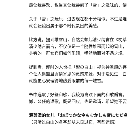
最让我喜欢，也当真让我尝到了「雪」之滋味的，便
关于「雪」之玩乐，过去现在都十分相似，不过是堆
就会酝酿出属于那个时代氛围的美感。
比方说，提到堆雪山，自然会想起清少纳言在《枕草
清少纳言而言，不仅仅是一个随性堆积而起的雪山，
身旁的一群女官们如何乐观，畅然地面对不遇之境。
提到雪，那时的人也把「越の白山」视为神圣般的存
个让人遥望且寄情寄思的灵感来源。对于没见过「白
就能更心安理得地热爱眼前的每一堆雪。
书中选取了好些和歌，我较为喜欢下面的和歌赠答。
憾，公任的返歌，既是回应，也是邀请，希望她不要
源兼澄的女儿 「おぼつかな今もむかしも音にただ
（只听过白山的名字却从未见过它，有些遗憾）