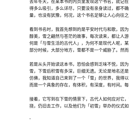
去年冬天，在某本书的内页里发现这个书名，就记在
得多么吸引，多么详尽，只要没有亲身读过，都不确
量，也没有犹豫，何况，这个书名足够让人心向往之
看到书名时，我首先想到的是平安时代与和歌，因为
醇美，雪之翩然与苍茫的故事，每次读来，都让人游
何是「与雪生活的古代人」，为何不是现代人呢，某
部分时候，大部分地方，雪都不是一个威胁了。然而
若是从头开始读这本书，恐怕会感到乏味不悦，因为
雪，下雪后积雪有多深，巨细无遗。无论是地名还是
仿佛，我知道自己来到了一个「雪」的世界，我得以
而是一个具象的存在，有体积，有深度，有时间。每
接着，它写到在下雪的情景下，古代人如何应对它，
挠，仍旧去工作，以及他们为「初雪」举办的仪式如
*