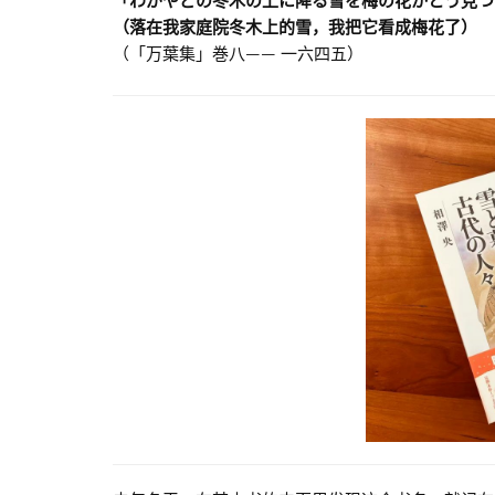
「わがやどの冬木の上に降る雪を梅の花かとう見つ
（落在我家庭院冬木上的雪，我把它看成梅花了）
（「万葉集」巻八—— 一六四五）