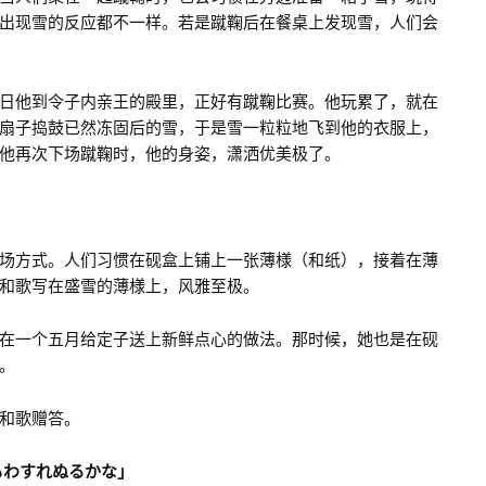
出现雪的反应都不一样。若是蹴鞠后在餐桌上发现雪，人们会
日他到令子内亲王的殿里，正好有蹴鞠比赛。他玩累了，就在
扇子捣鼓已然冻固后的雪，于是雪一粒粒地飞到他的衣服上，
他再次下场蹴鞠时，他的身姿，潇洒优美极了。
场方式。人们习惯在砚盒上铺上一张薄様（和纸），接着在薄
和歌写在盛雪的薄様上，风雅至极。
在一个五月给定子送上新鲜点心的做法。那时候，她也是在砚
。
和歌赠答。
もわすれぬるかな」