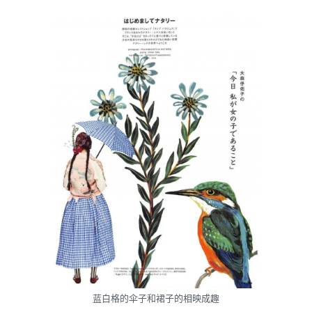
蓝白格的伞子和裙子的相映成趣