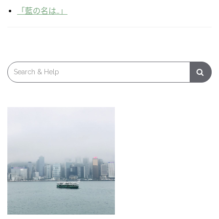
「藍の名は…」
Search
for: