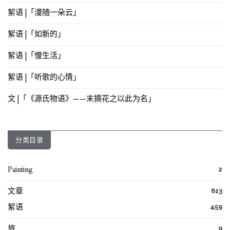
絮语 |「漫随一朵云」
絮语 |「如新的」
絮语 |「慢生活」
絮语 |「听歌的心情」
文 |「《源氏物语》——末摘花之以此为名」
分类目录
Painting
2
文章
613
絮语
459
旅
9