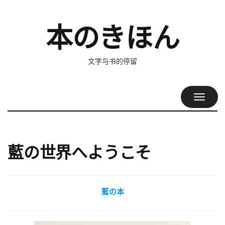
本のきほん
文字与书的停留
TOGGL
NAVIG
藍の世界へようこそ
藍の本