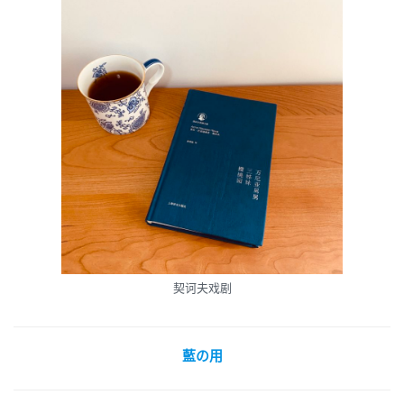
契诃夫戏剧
藍の用