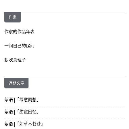
作家
作家的作品年表
一间自己的房间
朝吹真理子
近期文章
絮语 |「绿意雨愁」
絮语 |「甜蜜回忆」
絮语 |「如草木苍苍」